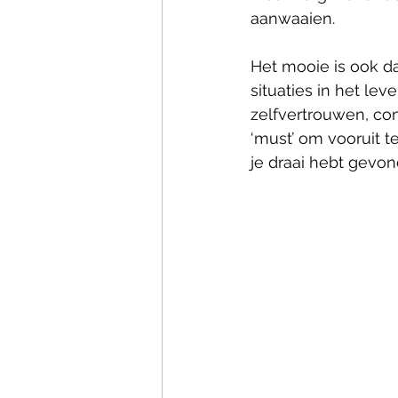
aanwaaien. 
Het mooie is ook da
situaties in het le
zelfvertrouwen, co
‘must’ om vooruit t
je draai hebt gevo