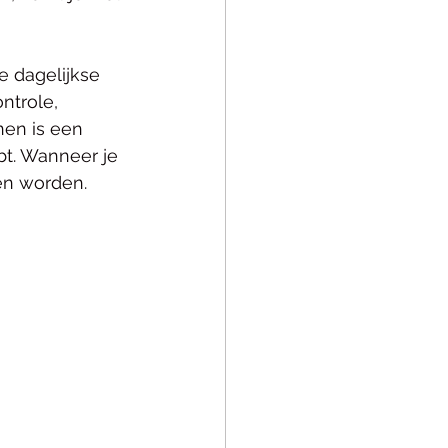
e dagelijkse 
ntrole, 
nen is een 
bt. Wanneer je 
en worden. 