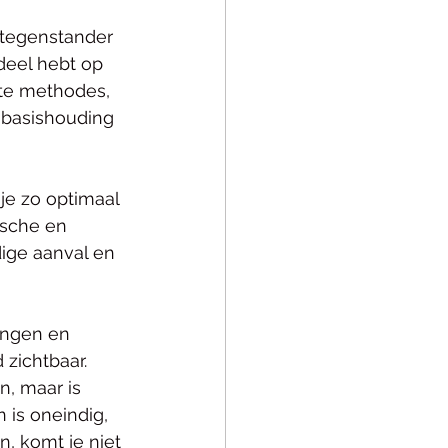
n tegenstander 
deel hebt op 
te methodes, 
 basishouding 
e zo optimaal 
ische en 
dige aanval en 
ingen en 
 zichtbaar. 
, maar is 
 is oneindig, 
, komt je niet 