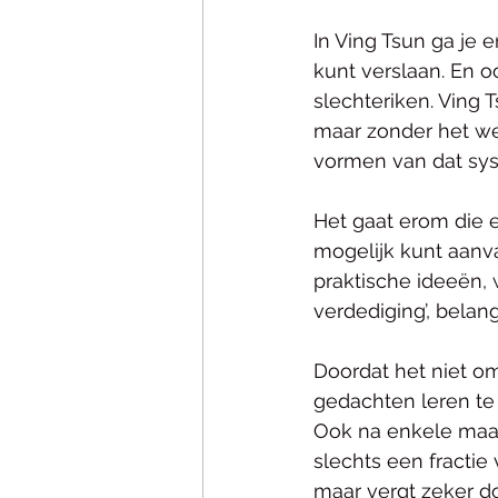
In Ving Tsun ga je 
kunt verslaan. En o
slechteriken. Ving
maar zonder het we
vormen van dat sys
Het gaat erom die 
mogelijk kunt aanva
praktische ideeën, w
verdediging’, belan
Doordat het niet om
gedachten leren te 
Ook na enkele maan
slechts een fractie 
maar vergt zeker do