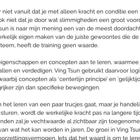
er niet vanuit dat je met alleen kracht en conditie ee
ok niet dat je door wat slimmigheden een groot voor
 Tsun is naar mijn mening een van de meest doordach
rkelijk eigen maken van de juiste gewoontes die de
teem, heeft de training geen waarde. 
eigenschappen en concepten aan te leren, waarmee j
llen en verdedigen. Ving Tsun gebruikt daarvoor log
aarbij concepten als ‘centerlijn principe’ en ‘gelijktij
grijker zijn dan specifieke bewegingen. 
 het leren van een paar trucjes gaat, maar je handel
sturen, wordt de werkelijke kracht pas na langere tijd
den zal je vechtwaarde al zichtbaar zijn toegenomen
van wat het kan worden in jaren. De groei in Ving Tsun
orzettingsvermogen. Iets dat het waard is om te leren