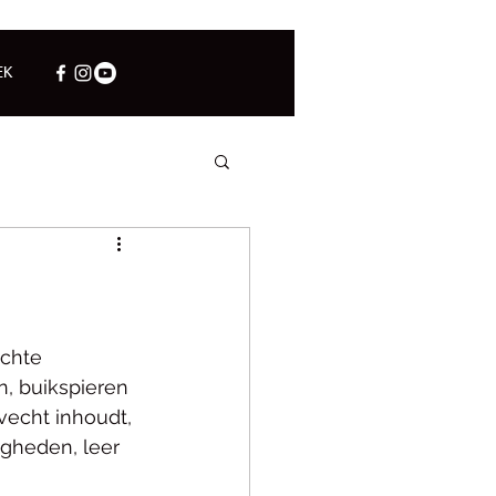
EK
chte 
n, buikspieren 
vecht inhoudt, 
igheden, leer 