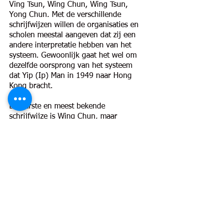
Ving Tsun, Wing Chun, Wing Tsun,
Yong Chun. Met de verschillende
schrijfwijzen willen de organisaties en
scholen meestal aangeven dat zij een
andere interpretatie hebben van het
systeem. Gewoonlijk gaat het wel om
dezelfde oorsprong van het systeem
dat Yip (Ip) Man in 1949 naar Hong
Kong bracht.
De eerste en meest bekende
schrijfwijze is Wing Chun, maar
afgekort naar WC leverde dat reden tot
bespotting. Vervolgens werd de
schrijfwijze Ving Tsun later bedacht
door Yip Man, de leraar van Wong
Shun Leung. De Ving Tsun Athletic
Association in Hong Kong, die is
opgericht in 1967, gebruikte deze
schrijfwijze als eerste.