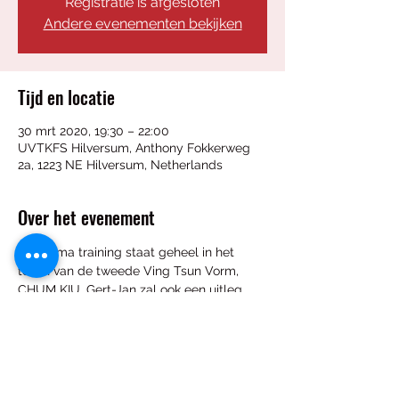
Registratie is afgesloten
Andere evenementen bekijken
Tijd en locatie
30 mrt 2020, 19:30 – 22:00
UVTKFS Hilversum, Anthony Fokkerweg
2a, 1223 NE Hilversum, Netherlands
Over het evenement
De thema training staat geheel in het 
teken van de tweede Ving Tsun Vorm, 
CHUM KIU. Gert-Jan zal ook een uitleg 
geven over de opbouw, achtergrond en 
toepassingen.  Deelname is gratis voor 
leden van de school Hilversum.