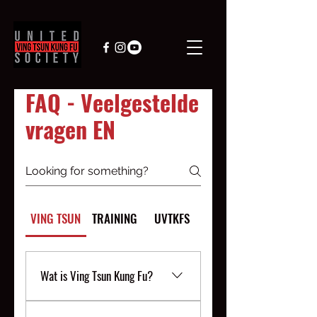
FAQ - Veelgestelde
vragen EN
VING TSUN
TRAINING
UVTKFS
Wat is Ving Tsun Kung Fu?
Ving Tsun is een doordacht en